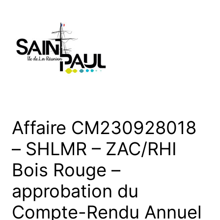
Aller
au
contenu
Affaire CM230928018
– SHLMR – ZAC/RHI
Bois Rouge –
approbation du
Compte-Rendu Annuel