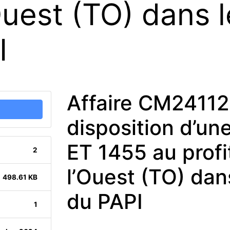
’Ouest (TO) dans 
I
Affaire CM24112
disposition d’une
ET 1455 au profit
2
l’Ouest (TO) dan
498.61 KB
du PAPI
1