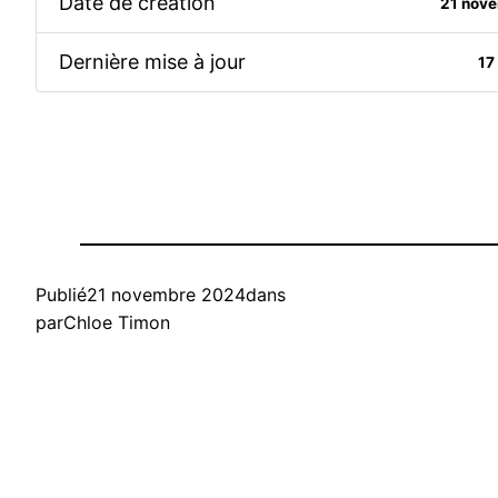
Date de création
21 nov
Dernière mise à jour
17
Publié
21 novembre 2024
dans
par
Chloe Timon