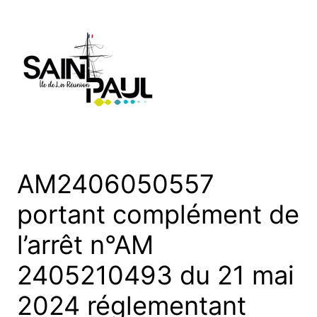
Aller
au
contenu
AM2406050557
portant complément de
l’arrêt n°AM
2405210493 du 21 mai
2024 réglementant