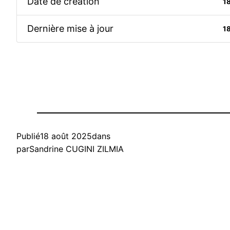
Date de création
1
Dernière mise à jour
1
Publié
18 août 2025
dans
par
Sandrine CUGINI ZILMIA