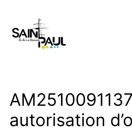
Aller
au
contenu
AM2510091137 
autorisation d