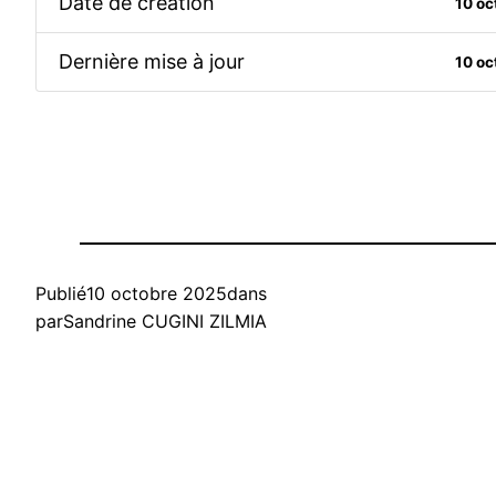
Date de création
10 o
Dernière mise à jour
10 o
Publié
10 octobre 2025
dans
par
Sandrine CUGINI ZILMIA