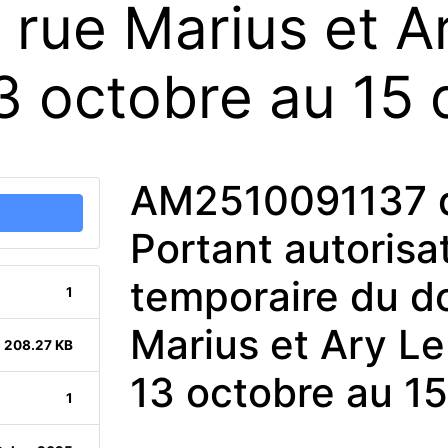
 rue Marius et A
13 octobre au 1
AM2510091137 
Portant autorisa
temporaire du d
1
Marius et Ary Le
208.27 KB
13 octobre au 1
1