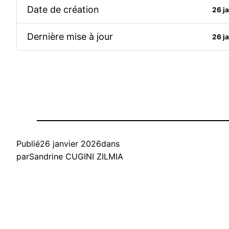
Date de création
26 j
Dernière mise à jour
26 j
Publié
26 janvier 2026
dans
par
Sandrine CUGINI ZILMIA