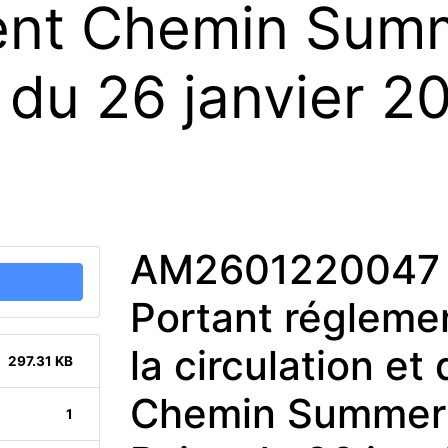
ent Chemin Summ
s du 26 janvier 2
AM2601220047 
Portant réglemen
la circulation e
297.31 KB
Chemin Summer n°
1