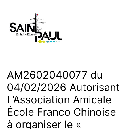
Aller
au
contenu
AM2602040077 du
04/02/2026 Autorisant
L’Association Amicale
École Franco Chinoise
à organiser le «