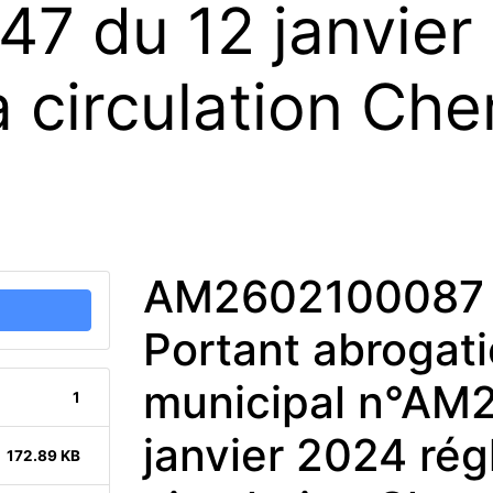
7 du 12 janvier
a circulation Ch
AM2602100087 
Portant abrogati
municipal n°AM
1
janvier 2024 rég
172.89 KB