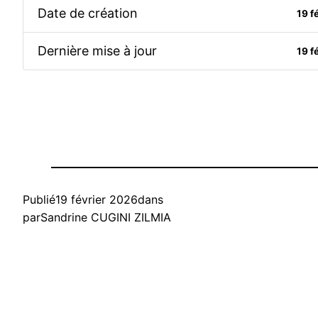
Date de création
19 f
Dernière mise à jour
19 f
Publié
19 février 2026
dans
par
Sandrine CUGINI ZILMIA