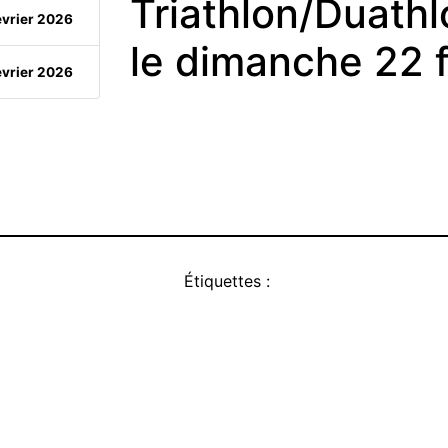
Triathlon/Duath
évrier 2026
le dimanche 22 
évrier 2026
Étiquettes :