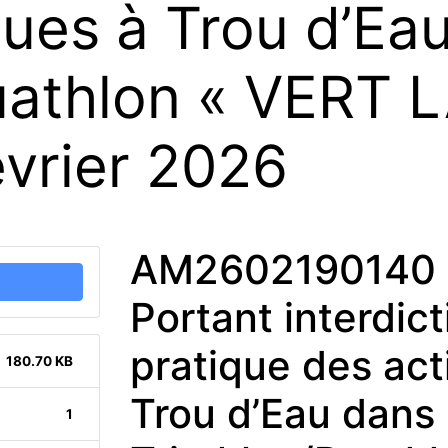
ques à Trou d’Ea
uathlon « VERT 
vrier 2026
AM2602190140 
Portant interdic
pratique des act
180.70 KB
Trou d’Eau dans 
1