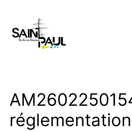
Aller
au
contenu
AM2602250154 
réglementation 