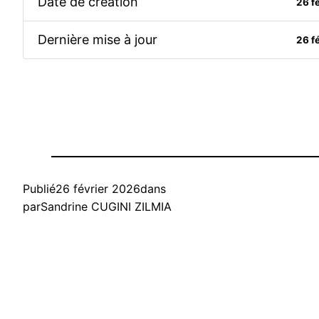
Date de création
26 f
Dernière mise à jour
26 f
Publié
26 février 2026
dans
par
Sandrine CUGINI ZILMIA