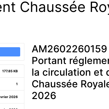
nt Chaussée Roy
AM2602260159 
Portant réglemen
la circulation e
177.85 KB
Chaussée Royale
1
2026
évrier 2026