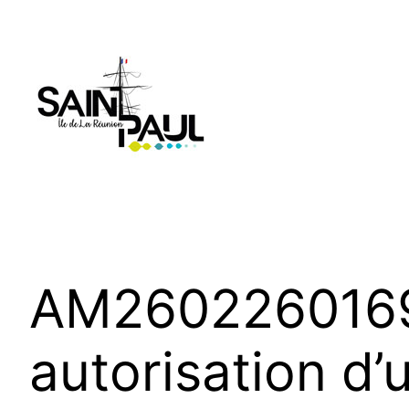
Aller
au
contenu
AM2602260169 
autorisation d’