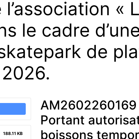
 l’association «
ns le cadre d’un
 skatepark de plat
 2026.
AM2602260169 
Portant autorisa
boissons tempor
188.11 KB