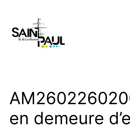
Aller
au
contenu
AM2602260200 
en demeure d’e