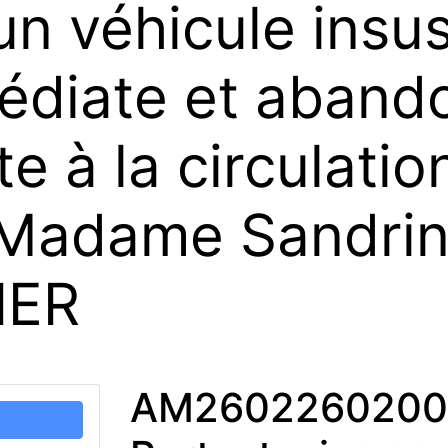
’un véhicule insu
édiate et abando
e à la circulatio
 Madame Sandrin
IER
AM2602260200 