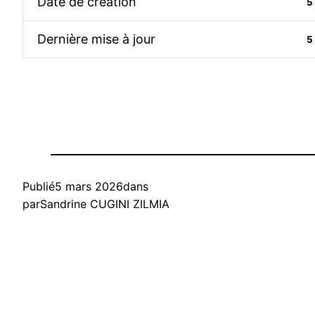
Date de création
5
Dernière mise à jour
5
Publié
5 mars 2026
dans
par
Sandrine CUGINI ZILMIA