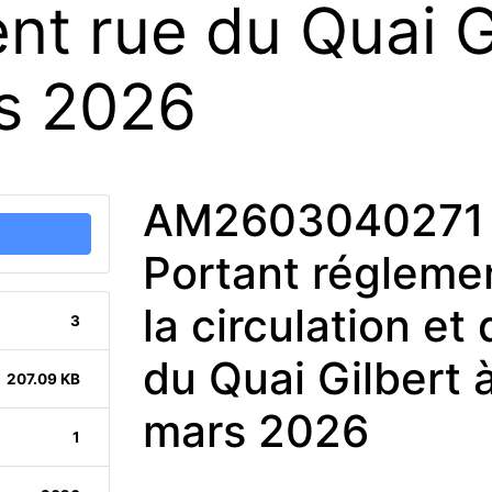
nt rue du Quai Gi
rs 2026
AM2603040271 
Portant réglemen
la circulation e
3
du Quai Gilbert à
207.09 KB
mars 2026
1