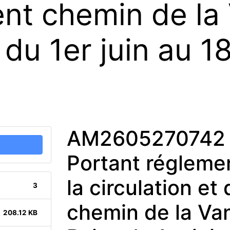
t chemin de la V
s du 1er juin au
AM2605270742 
Portant réglemen
la circulation e
3
chemin de la Vani
208.12 KB