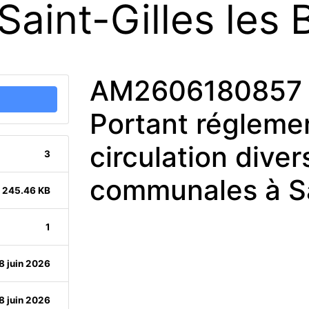
aint-Gilles les 
AM2606180857 
Portant réglemen
circulation diver
3
communales à Sai
245.46 KB
1
8 juin 2026
8 juin 2026