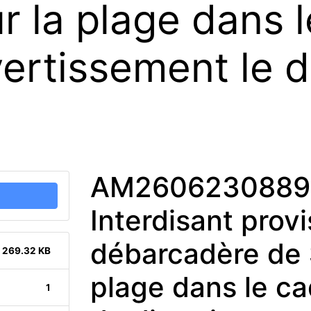
r la plage dans l
ivertissement le
AM2606230889 
Interdisant prov
débarcadère de S
269.32 KB
plage dans le cad
1