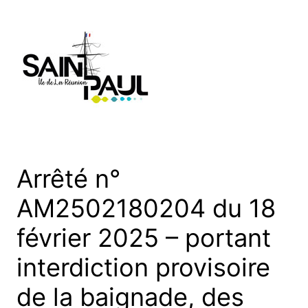
Aller
au
contenu
Arrêté n°
AM2502180204 du 18
février 2025 – portant
interdiction provisoire
de la baignade, des