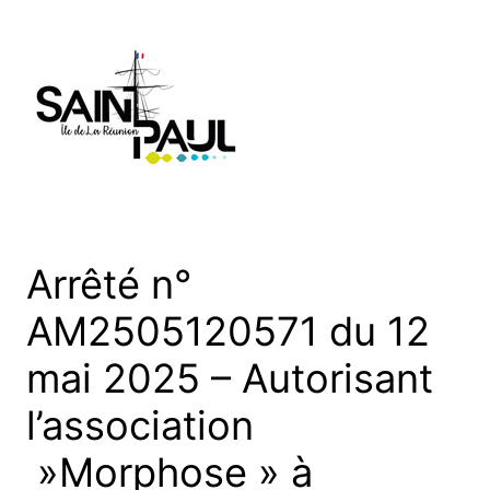
Aller
au
contenu
Arrêté n°
AM2505120571 du 12
mai 2025 – Autorisant
l’association
»Morphose » à