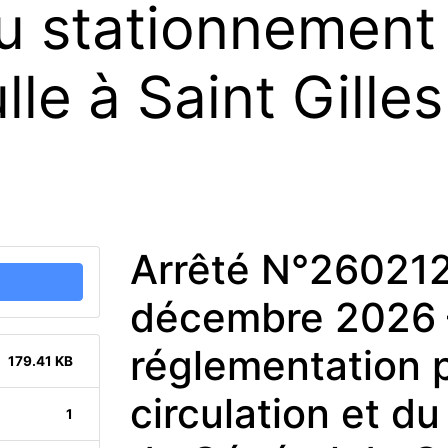
 du stationnement
le à Saint Gilles
Arrêté N°26021
décembre 2026 
réglementation p
179.41 KB
circulation et d
1