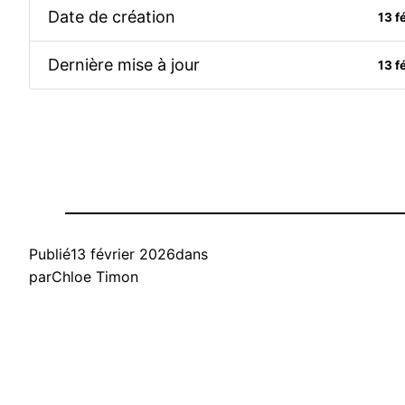
Date de création
13 f
Dernière mise à jour
13 f
Publié
13 février 2026
dans
par
Chloe Timon