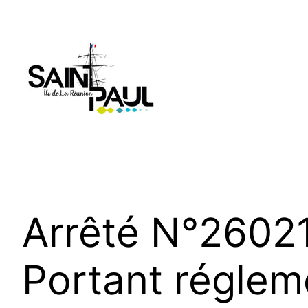
Aller
au
contenu
Arrêté N°2602
Portant régleme