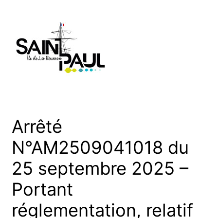
Aller
au
contenu
Arrêté
N°AM2509041018 du
25 septembre 2025 –
Portant
réglementation, relatif