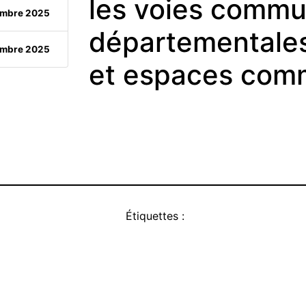
les voies commu
embre 2025
départementales
embre 2025
et espaces co
Étiquettes :