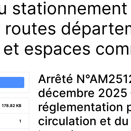
du stationnement 
 routes départe
, et espaces co
Arrêté N°AM251
décembre 2025 
réglementation p
178.82 KB
circulation et d
1