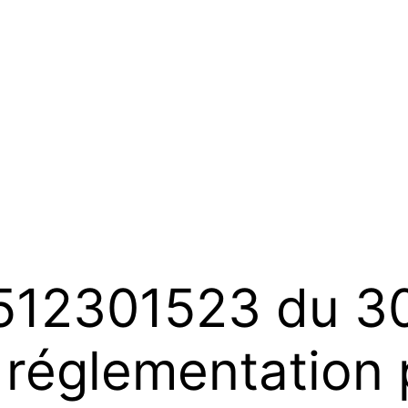
512301523 du 3
réglementation p