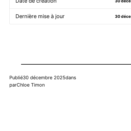
Date de création
30 déc
Dernière mise à jour
30 déc
Publié
30 décembre 2025
dans
par
Chloe Timon