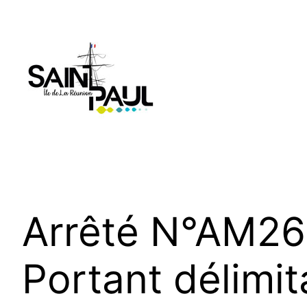
Aller
au
contenu
Arrêté N°AM26
Portant délimit