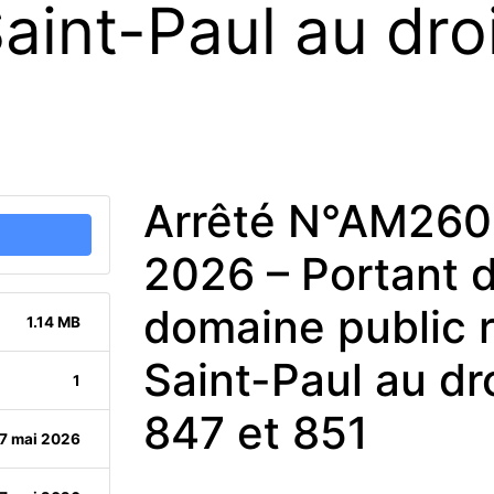
int-Paul au droi
Arrêté N°AM260
2026 – Portant d
domaine public 
1.14 MB
Saint-Paul au dr
1
847 et 851
7 mai 2026