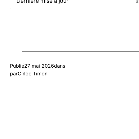
Dernière mise à jour
2
Publié
27 mai 2026
dans
par
Chloe Timon