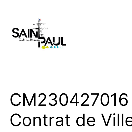
Aller
au
contenu
CM230427016 
Contrat de Vill