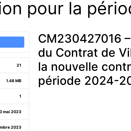
tion pour la pér
CM230427016 –
du Contrat de Vil
la nouvelle contr
21
période 2024-2
1.48 MB
1
0 mai 2023
embre 2023