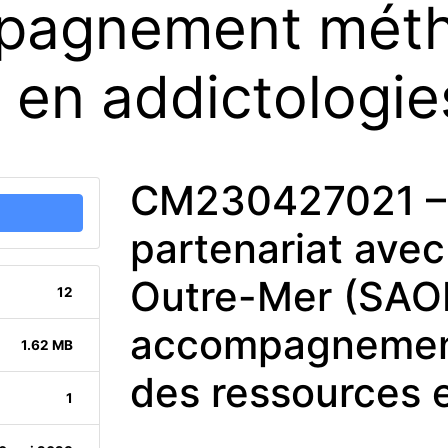
pagnement méth
 en addictologie
CM230427021 – 
partenariat avec
Outre-Mer (SAO
12
accompagnement
1.62 MB
des ressources 
1