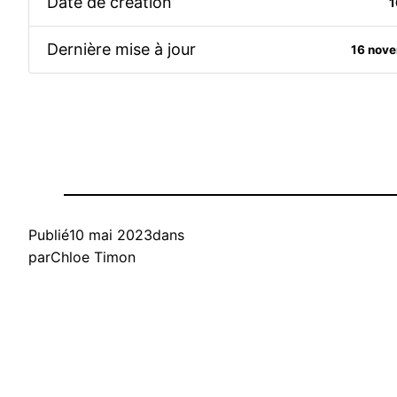
Date de création
1
Dernière mise à jour
16 nov
Publié
10 mai 2023
dans
par
Chloe Timon