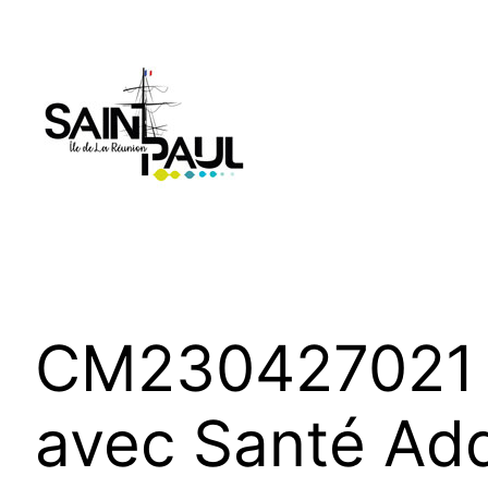
Aller
au
contenu
CM230427021 –
avec Santé Ad