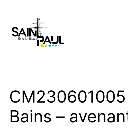
Aller
au
contenu
CM230601005 – 
Bains – avenan