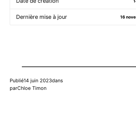
Date de création
1
Dernière mise à jour
16 nov
Publié
14 juin 2023
dans
par
Chloe Timon