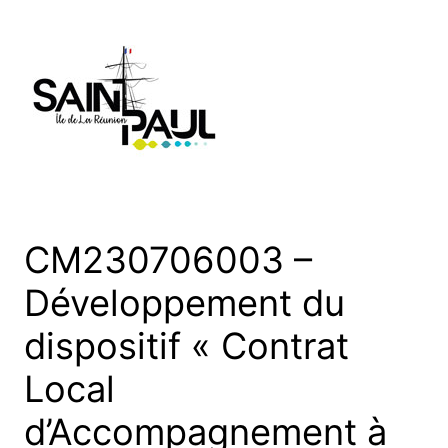
Aller
au
contenu
CM230706003 –
Développement du
dispositif « Contrat
Local
d’Accompagnement à