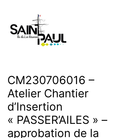
Aller
au
contenu
CM230706016 –
Atelier Chantier
d’Insertion
« PASSER’AILES » –
approbation de la